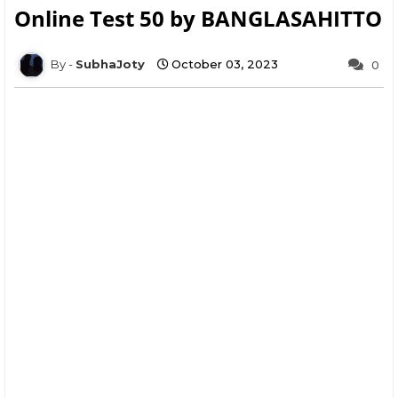
Online Test 50 by BANGLASAHITTO
SubhaJoty
October 03, 2023
0