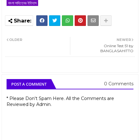
বাংলা সাহিত্যের ইতিহাস
OLDER
NEWER
Online Test 51 by
BANGLASAHITTO
0 Comments
POST A COMMENT
* Please Don't Spam Here. All the Comments are
Reviewed by Admin.