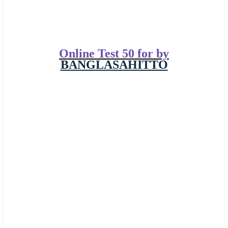
Online Test 50 for by
BANGLASAHITTO