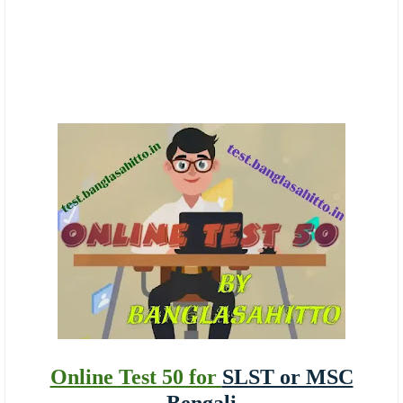
Online Test 50 for
SLST or MSC
Bengali