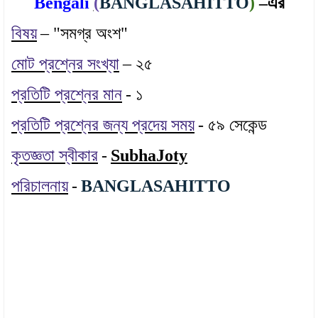
Bengali
(
BANGLASAHITTO
)
–এর
বিষয়
– "সমগ্র অংশ"
মোট প্রশ্নের সংখ্যা
– ২৫
প্রতিটি প্রশ্নের মান
- ১
প্রতিটি প্রশ্নের জন্য প্রদেয় সময়
- ৫৯ সেকেন্ড
কৃতজ্ঞতা স্বীকার
-
SubhaJoty
পরিচালনায়
-
BANGLASAHITTO