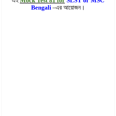
এই
Mock Test 81 for
SLST or MSC
Bengali
–এর আয়োজন।