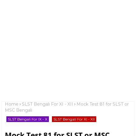
Home
SLST Bengali For XI - XII
Mock Test 81 for SLST or
MSC Bengali
SLST Bengali For IX - X
SLST Bengali For XI - XII
Mock Test 81 for SLST or MSC