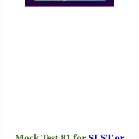
Mock Test 81 for
SLST or